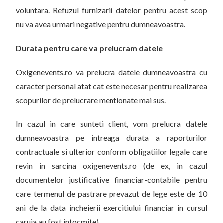
voluntara. Refuzul furnizarii datelor pentru acest scop
nu va avea urmari negative pentru dumneavoastra.
Durata pentru care va prelucram datele
Oxigenevents.ro va prelucra datele dumneavoastra cu
caracter personal atat cat este necesar pentru realizarea
scopurilor de prelucrare mentionate mai sus.
In cazul in care sunteti client, vom prelucra datele
dumneavoastra pe intreaga durata a raporturilor
contractuale si ulterior conform obligatiilor legale care
revin in sarcina oxigenevents.ro (de ex, in cazul
documentelor justificative financiar-contabile pentru
care termenul de pastrare prevazut de lege este de 10
ani de la data incheierii exercitiului financiar in cursul
caruia au fost intocmite).